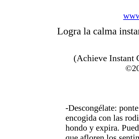
www
Logra la calma insta
(Achieve Instant
©20
-Descongélate: ponte 
encogida con las rodi
hondo y expira. Pued
que afloren los senti