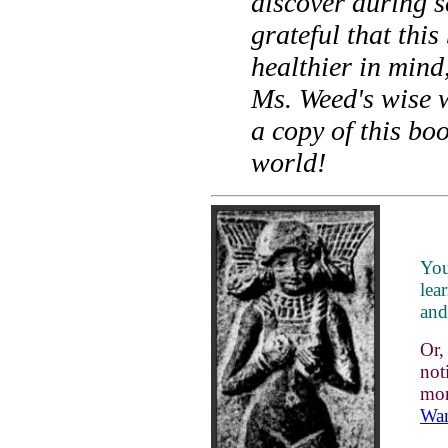
discover during s
grateful that th
healthier in mind,
Ms. Weed's wise w
a copy of this bo
world!
You
lea
and
Or
not
mon
Wan