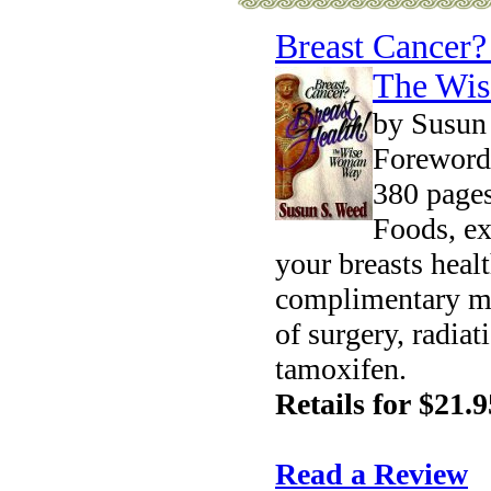
Breast Cancer?
The Wi
by Susun
Foreword
380 pages
Foods, ex
your breasts heal
complimentary med
of surgery, radia
tamoxifen.
Retails for $21.9
Read a Review