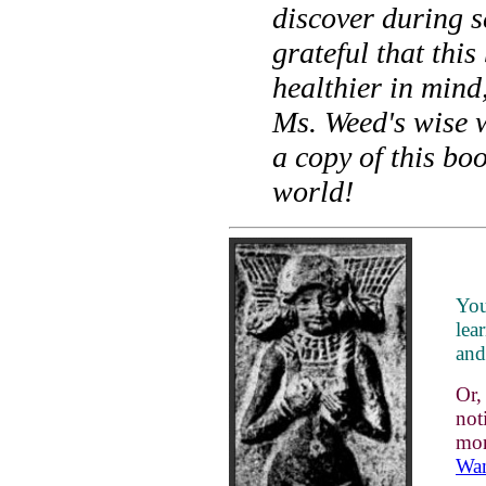
discover during s
grateful that th
healthier in mind,
Ms. Weed's wise w
a copy of this bo
world!
You
lea
and
Or
not
mon
Wan