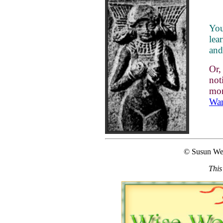
You
lea
and
Or
not
mon
Wan
© Susun We
This