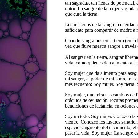
tan sagradas, tan llenas de potencial,
nutrir. La sangre de la mujer sagrada 
que cura la tierra.
Los misterios de la sangre recuerdan
suficiente para compartir de madre a m
Cuando sangramos en la tierra (en la f
vez que fluye nuestra sangre a través d
Al sangrar en la tierra, sangrar libr
vida, como quienes dan alimento a las
Soy mujer que da alimento para asegura
mi sangre, el poder de mi parto, mi sa
mes recuerdo: Soy mujer. Soy tierra.
Soy mujer, que mira sus cambios de f
oráculos de ovulación, locuras premen
bendiciones de lactancia, emociones
Soy un todo. Soy mujer. Conozco la vi
vientre. Conozco los lugares sangrient
espacio sangriento del nacimiento, el d
pasar la vida. Soy mujer. La sangre e