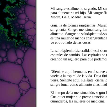
Mi sangre es alimento sagrado. Mi san
para alimentar a mi hijo. Mi sangre fl
Madre, Gaia, Madre Tierra.
Gaia, la de formas sangrientas. Mujer
sangrienta. Sangre menstrual sangrien
alimento. Sangre de salud/plenitud/sac
es una mujer de manos ensangrentadas
ve el otro lado de las cosas.
La salud/plenitud/sacralidad está sie
espirales de cambio. Las espirales se
creando un agujero para que podamos v
“Siéntate aquí, hermana, en el suave c
vuelta a la espiral de la vida. Deja flu
tierra. Siéntate aquí. Relájate, cierra
sangre lunar como alimento a las madr
El tiempo de la menstruación, según l
Cualquier mujer que preste atención a
curanderos, las mujeres de medicina.