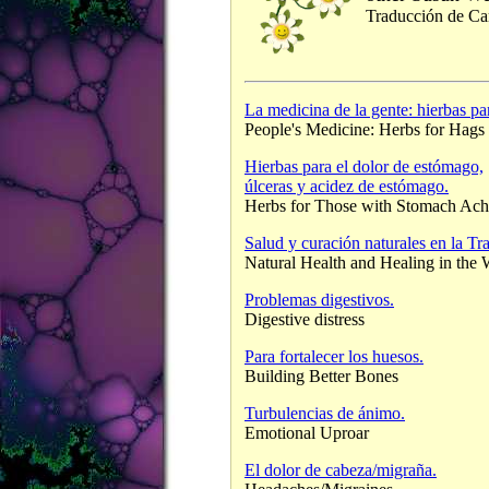
Traducción de Ca
La medicina de la gente: hierbas pa
People's Medicine: Herbs for Hags
Hierbas para el dolor de estómago,
úlceras y acidez de estómago.
Herbs for Those with Stomach Ache
Salud y curación naturales en la Tr
Natural Health and Healing in the
Problemas digestivos.
Digestive distress
Para fortalecer los huesos.
Building Better Bones
Turbulencias de ánimo.
Emotional Uproar
El dolor de cabeza/migraña.