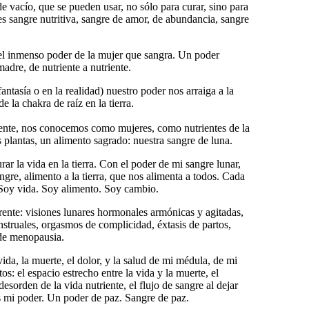
 de vacío, que se pueden usar, no sólo para curar, sino para
es sangre nutritiva, sangre de amor, de abundancia, sangre
 el inmenso poder de la mujer que sangra. Un poder
adre, de nutriente a nutriente.
antasía o en la realidad) nuestro poder nos arraiga a la
e la chakra de raíz en la tierra.
emente, nos conocemos como mujeres, como nutrientes de la
 plantas, un alimento sagrado: nuestra sangre de luna.
r la vida en la tierra. Con el poder de mi sangre lunar,
ngre, alimento a la tierra, que nos alimenta a todos. Cada
 Soy vida. Soy alimento. Soy cambio.
rente: visiones lunares hormonales armónicas y agitadas,
struales, orgasmos de complicidad, éxtasis de partos,
 de menopausia.
da, la muerte, el dolor, y la salud de mi médula, de mi
os: el espacio estrecho entre la vida y la muerte, el
esorden de la vida nutriente, el flujo de sangre al dejar
s mi poder. Un poder de paz. Sangre de paz.