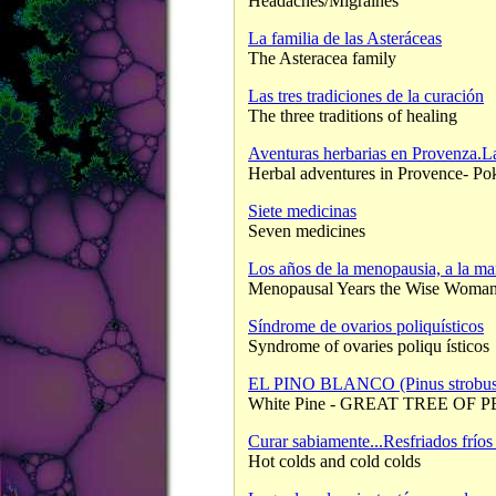
Headaches/Migraines
La familia de las Asteráceas
The Asteracea family
Las tres tradiciones de la curación
The three traditions of healing
Aventuras herbarias en Provenza.La
Herbal adventures in Provence- Po
Siete medicinas
Seven medicines
Los años de la menopausia, a la ma
Menopausal Years the Wise Woma
Síndrome de ovarios poliquísticos
Syndrome of ovaries poliqu ísticos
EL PINO BLANCO (Pinus stro
White Pine - GREAT TREE OF 
Curar sabiamente...Resfriados fríos 
Hot colds and cold colds