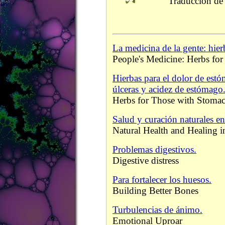
Traducción de
La medicina de la gente: hier
People's Medicine: Herbs for
Hierbas para el dolor de est
úlceras y acidez de estómago
Herbs for Those with Stomac
Salud y curación naturales en
Natural Health and Healing 
Problemas digestivos.
Digestive distress
Para fortalecer los huesos.
Building Better Bones
Turbulencias de ánimo.
Emotional Uproar