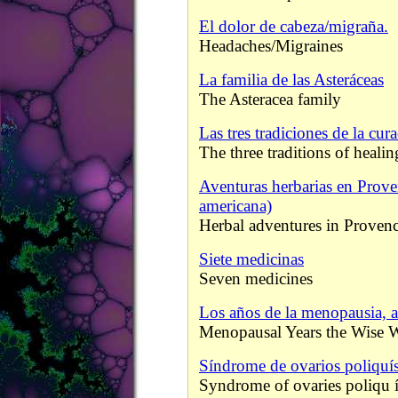
El dolor de cabeza/migraña.
Headaches/Migraines
La familia de las Asteráceas
The Asteracea family
Las tres tradiciones de la cur
The three traditions of healin
Aventuras herbarias en Prove
americana)
Herbal adventures in Proven
Siete medicinas
Seven medicines
Los años de la menopausia, a
Menopausal Years the Wise
Síndrome de ovarios poliquís
Syndrome of ovaries poliqu í