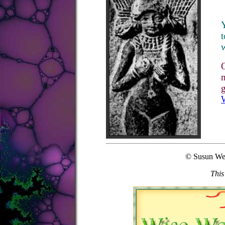
Y
t
w
n
g
© Susun We
This