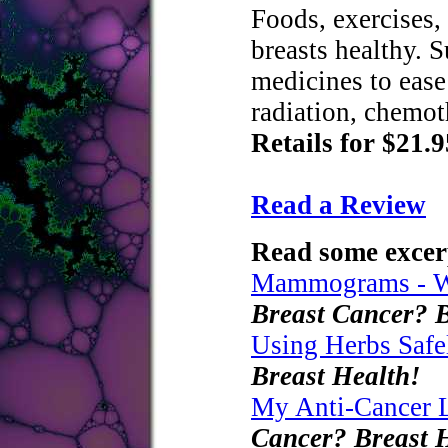
Foods, exercises,
breasts healthy. 
medicines to ease 
radiation, chemot
Retails for $21.9
Read a Review
Read some excer
Mammograms - W
Breast Cancer? B
Using Herbs Safe
Breast Health!
My Anti-Cancer L
Cancer? Breast 