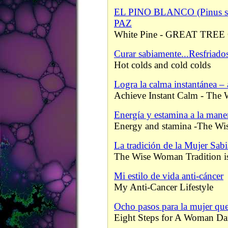
EL PINO BLANCO (Pinus 
PAZ
White Pine - GREAT TRE
Curar sabiamente...Resfriados 
Hot colds and cold colds
Logra la calma instantánea – 
Achieve Instant Calm - Th
Energía y estamina a la maner
Energy and stamina -The W
La tradición de la Mujer Sabi
The Wise Woman Tradition is
Mi estilo de vida anti-cáncer
My Anti-Cancer Lifestyle
Ocho pasos para la mujer que
Eight Steps for A Woman Da