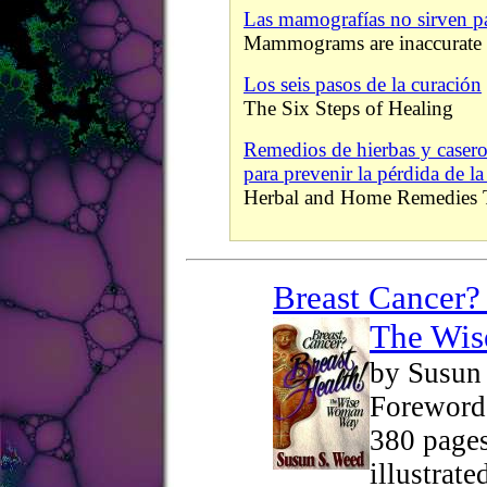
Las mamografías no sirven par
Mammograms are inaccurate
Los seis pasos de la curación
The Six Steps of Healing
Remedios de hierbas y casero
para prevenir la pérdida de l
Herbal and Home Remedies 
Breast Cancer?
The Wi
by Susun
Foreword
380 pages
illustrate