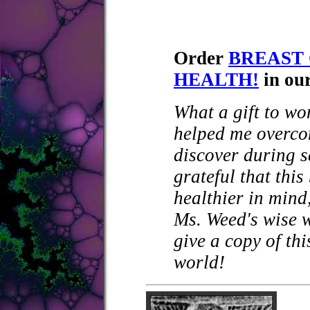
Order
BREAST
HEALTH!
in ou
What a gift to wo
helped me overco
discover during s
grateful that th
healthier in mind,
Ms. Weed's wise w
give a copy of th
world!