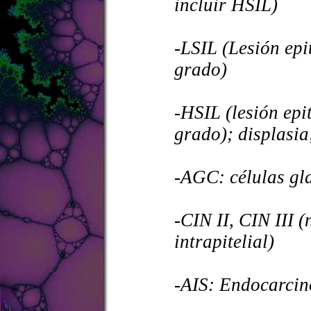
incluir HSIL)
-LSIL (Lesión epi
grado)
-HSIL (lesión epi
grado); displasia
-AGC: células gla
-CIN II, CIN III (
intrapitelial)
-AIS: Endocarcin