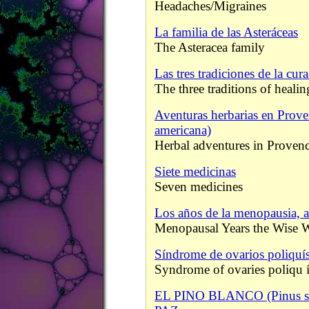
Headaches/Migraines
La familia de las Asteráceas
The Asteracea family
Las tres tradiciones de la cur
The three traditions of healin
Aventuras herbarias en Prove
americana)
Herbal adventures in Proven
Siete medicinas
Seven medicines
Los años de la menopausia, a
Menopausal Years the Wise
Síndrome de ovarios poliquís
Syndrome of ovaries poliqu í
EL PINO BLANCO (Pinus 