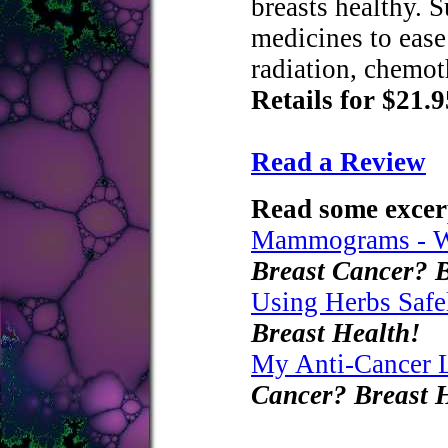
breasts healthy. 
medicines to ease 
radiation, chemot
Retails for $21.9
Read a Review
Read some excer
Mammograms - W
Breast Cancer? B
Using Herbs Safe
Breast Health!
My Anti-Cancer L
Cancer? Breast 