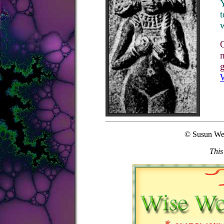
Y
t
w
n
g
© Susun We
This