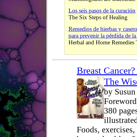
Los seis pasos de la curación
The Six Steps of Healing
Remedios de hierbas y casero
para prevenir la pérdida de l
Herbal and Home Remedies 
Breast Cancer?
The Wi
by Susun
Foreword
380 pages
illustrate
Foods, exercises,