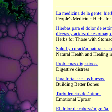
La medicina de la gente: hier
People's Medicine: Herbs for
Hierbas para el dolor de est
úlceras y acidez de estómago
Herbs for Those with Stomac
Salud y curación naturales en
Natural Health and Healing 
Problemas digestivos.
Digestive distress
Para fortalecer los huesos.
Building Better Bones
Turbulencias de ánimo.
Emotional Uproar
El dolor de cabeza/migraña.