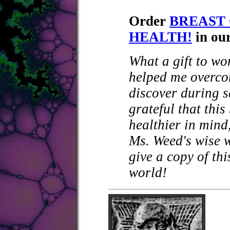
Order
BREAST
HEALTH!
in ou
What a gift to wo
helped me overco
discover during s
grateful that th
healthier in mind,
Ms. Weed's wise w
give a copy of th
world!