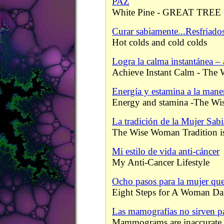
PAZ
White Pine - GREAT TRE
Curar sabiamente...Resfriados 
Hot colds and cold colds
Logra la calma instantánea – 
Achieve Instant Calm - Th
Energía y estamina a la maner
Energy and stamina -The W
La tradición de la Mujer Sabi
The Wise Woman Tradition is
Mi estilo de vida anti-cáncer
My Anti-Cancer Lifestyle
Ocho pasos para la mujer que
Eight Steps for A Woman Da
Las mamografías no sirven par
Mammograms are inaccurate